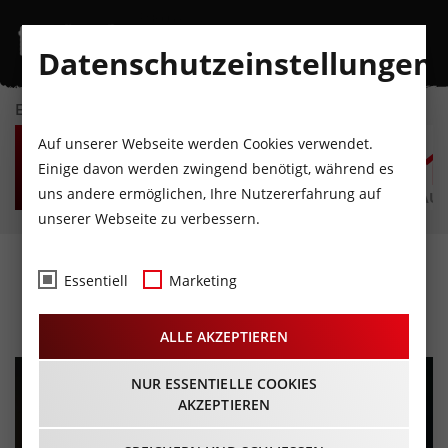
Datenschutzeinstellungen
EVENTKALENDER
FR
SA
SO
MO
DI
M
Auf unserer Webseite werden Cookies verwendet.
7
8
9
10
11
1
Einige davon werden zwingend benötigt, während es
uns andere ermöglichen, Ihre Nutzererfahrung auf
AUGUST
AUGUST
AUGUST
AUGUST
AUGUST
AUG
unserer Webseite zu verbessern.
Willy Astor
Essentiell
Marketing
02.10.2025 - Beginn 20:00 Uhr
ALLE AKZEPTIEREN
NUR ESSENTIELLE COOKIES
AKZEPTIEREN