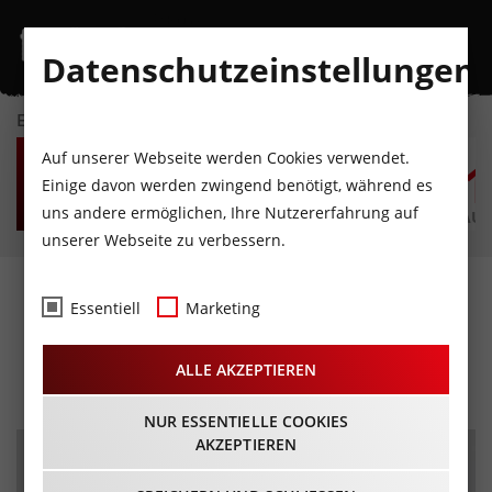
Datenschutzeinstellungen
EVENTKALENDER
FR
SA
SO
MO
DI
M
Auf unserer Webseite werden Cookies verwendet.
7
8
9
10
11
1
Einige davon werden zwingend benötigt, während es
uns andere ermöglichen, Ihre Nutzererfahrung auf
AUGUST
AUGUST
AUGUST
AUGUST
AUGUST
AUG
unserer Webseite zu verbessern.
Avantgard und Zeitgeist -
Essentiell
Marketing
Everytime I feel the spirit
ALLE AKZEPTIEREN
20.10.2024 - Beginn 19:00 Uhr
NUR ESSENTIELLE COOKIES
AKZEPTIEREN