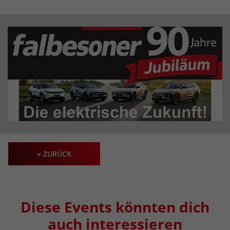
« ZURÜCK
Diese Events könnten dich
auch interessieren