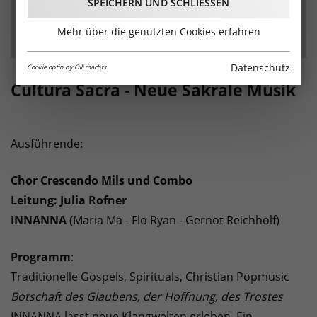
SPEICHERN UND SCHLIESSEN
Mehr über die genutzten Cookies erfahren
Datenschutz
Cookie optin by Olli machts
Cultura Sacra - Neue Sakrale Musik
Ausführende:
Chor Crescendo Mils und Combo
Leitung: Julia Rofner
INNANNA (
Maria Ma - Flo Ryan - Gernot Reichholf)
Programm
:
Traditionelle Gospels, Spirituals, Christian Popmusic
Botschaft des Glaubens, der Hoffnung, des Trostes
INNANNA lässt neue Klangwelten erleben. Ein