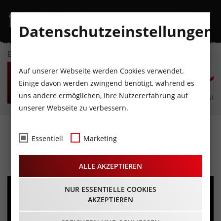
Datenschutzeinstellungen
EVENTKALENDER
SO
MO
DI
MI
DO
F
Auf unserer Webseite werden Cookies verwendet.
9
10
11
12
13
1
Einige davon werden zwingend benötigt, während es
uns andere ermöglichen, Ihre Nutzererfahrung auf
AUGUST
AUGUST
AUGUST
AUGUST
AUGUST
AUG
unserer Webseite zu verbessern.
David Mana Trio
Essentiell
Marketing
18.11.2023 - Beginn 20:00 Uhr
ALLE AKZEPTIEREN
NUR ESSENTIELLE COOKIES
AKZEPTIEREN