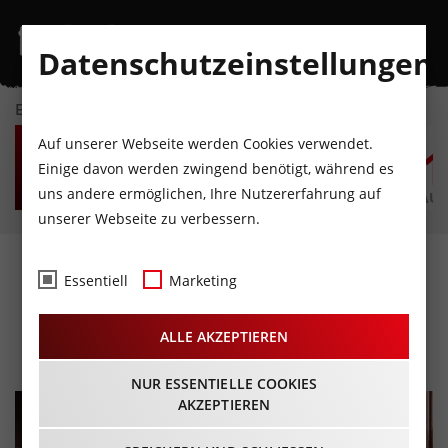
Datenschutzeinstellungen
EVENTKALENDER
FR
SA
SO
MO
DI
M
Auf unserer Webseite werden Cookies verwendet.
7
8
9
10
11
1
Einige davon werden zwingend benötigt, während es
uns andere ermöglichen, Ihre Nutzererfahrung auf
AUGUST
AUGUST
AUGUST
AUGUST
AUGUST
AUG
unserer Webseite zu verbessern.
KLASSIK.UNIQUE Open.Air
Essentiell
Marketing
Im DAS KRONTHALER
ALLE AKZEPTIEREN
15.07.2023 - Beginn 20:00 Uhr
NUR ESSENTIELLE COOKIES
AKZEPTIEREN