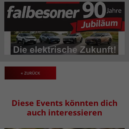
« ZURÜCK
Diese Events könnten dich
auch interessieren