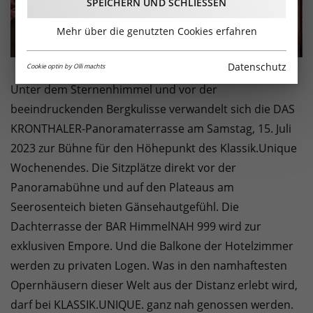
SPEICHERN UND SCHLIESSEN
Mehr über die genutzten Cookies erfahren
Datenschutz
Cookie optin by Olli machts
Unter dem Sternenhimmel und vor der
beeindruckenden Bergkulisse verwandelt sich die DAS
KRONTHALER-Panoramaterrasse am Samstag, 15. Juli
2023 zur Bühne für den Höhepunkt des Klassik.Unique
Wochenendes. Die Sitzplätze direkt vor der
Panoramabühne und auf den Plateaus am
Seerosenteich bieten Gänsehautgefühl. Die
Dachterrasse der BAR HimmelNAH 999 wird zur
exklusiven Empore. Und die Balkone der Hotelzimmer
werden zu privaten Logen. Was in den namhaftesten
Opernhäusern dieser Welt aus der Distanz erlebt wird,
darf bei KLASSIK.UNIQUE. ganz nah genossen werden.