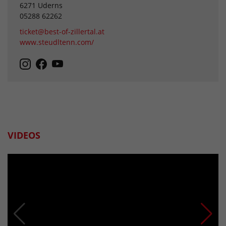
6271 Uderns
05288 62262
ticket@best-of-zillertal.at
www.steudltenn.com/
VIDEOS