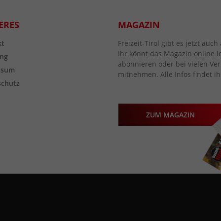
ERES
MAGAZIN
kt
Freizeit-Tirol gibt es jetzt au
Ihr könnt das Magazin online l
ng
abonnieren oder bei vielen Vert
ssum
mitnehmen. Alle Infos findet ih
schutz
ZUM MAGAZIN