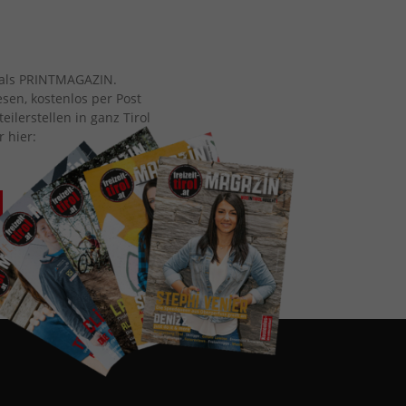
ch als PRINTMAGAZIN.
esen, kostenlos per Post
eilerstellen in ganz Tirol
r hier: