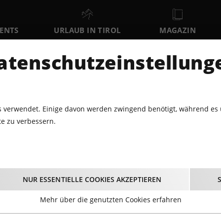
VENTS
URLAUB IN TIROL
MAGAZIN
DER
atenschutzeinstellung
FR
SA
SO
7
8
9
AUGUST
AUGUST
AUGUST
AU
 verwendet. Einige davon werden zwingend benötigt, während es 
e zu verbessern.
KLASSIK
OCCASIONAL ORATORIO
Occasional Oratorio
NUR ESSENTIELLE COOKIES AKZEPTIEREN
30.10.2022 - Beginn 18:00 Uhr
Mehr über die genutzten Cookies erfahren