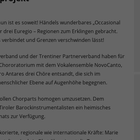
un ist es soweit! Händels wunderbares „Occasional
 drei Euregio – Regionen zum Erklingen gebracht.
as verbindet und Grenzen verschwinden lässt!
rverband und der Trentiner Partnerverband haben für
m Chororatorium mit dem Vokalensemble NovoCanto,
 Antares drei Chöre entsandt, die sich im
menschlicher Ebene auf Augenhöhe begegnen.
vollen Chorparts homogen umzusetzen. Dem
Tiroler Barockinstrumentalisten ein heimisches
mats zur Verfügung.
orierte, regionale wie internationale Kräfte: Marie