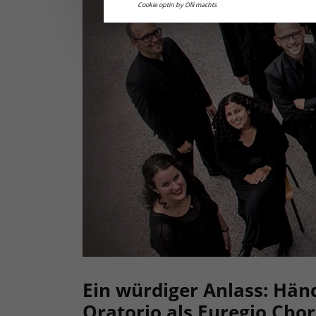
Cookie optin by Olli machts
Ein würdiger Anlass: Hän
Oratorio als Euregio Cho