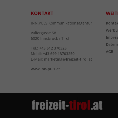
KONTAKT
WEIT
INN.PULS Kommunikationsagentur
Konta
Werbu
Valiergasse 58
Impre
6020 Innsbruck / Tirol
Daten
Tel.:
+43 512 370325
AGB
Mobil:
+43 699 13703250
E-Mail:
marketing@freizeit-tirol.at
www.inn-puls.at