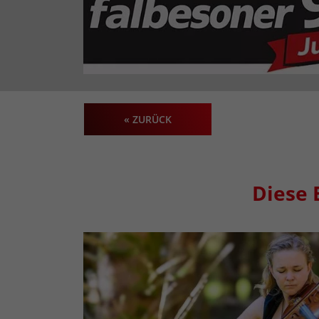
« ZURÜCK
Diese 