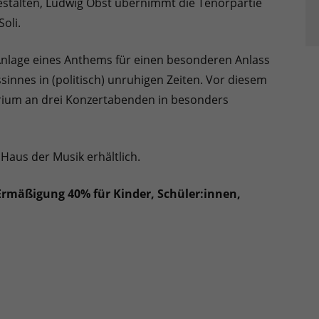
estalten, Ludwig Obst übernimmt die Tenorpartie
oli.
Anlage eines Anthems für einen besonderen Anlass
innes in (politisch) unruhigen Zeiten. Vor diesem
rium an drei Konzertabenden in besonders
 Haus der Musik erhältlich.
.- |Ermäßigung 40% für Kinder, Schüler:innen,