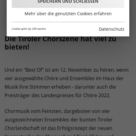
SPEICHERN UND SCHLIESSEN
Mehr über die genutzten Cookies erfahren
Datenschutz
Cookie optin by Olli machts
Die Tiroler Chorszene hat viel zu
bieten!
Und ein "Best Of" ist am 12. November zu hören, wenn
vier ausgewählte Chöre und Ensembles im Haus der
Musik ihre Stimmen erheben - darunter auch die
Preisträger des Landespreises für Chöre 2022.
Chormusik vom Feinsten, dargeboten von vier
ausgezeichneten Ensembles der bunten Tiroler
Chorlandschaft ist das Erfolgsrezept der neuen