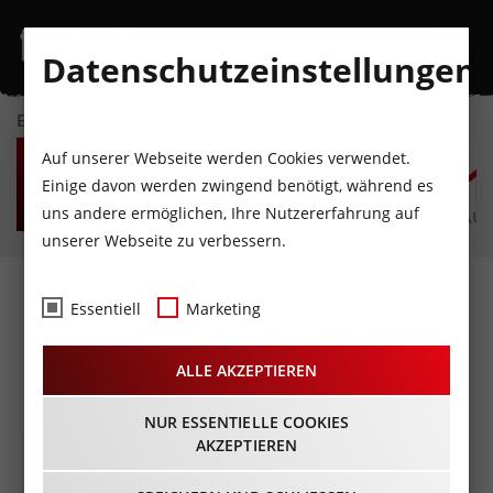
Datenschutzeinstellungen
EVENTKALENDER
MO
DI
MI
DO
FR
S
Auf unserer Webseite werden Cookies verwendet.
10
11
12
13
14
1
Einige davon werden zwingend benötigt, während es
uns andere ermöglichen, Ihre Nutzererfahrung auf
AUGUST
AUGUST
AUGUST
AUGUST
AUGUST
AUG
unserer Webseite zu verbessern.
So singt´s in Tirol -
Essentiell
Marketing
Preisträgerkonzert
ALLE AKZEPTIEREN
12.11.2022 - Beginn 19:00 Uhr
NUR ESSENTIELLE COOKIES
AKZEPTIEREN