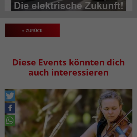
« ZURÜCK
Diese Events könnten dich
auch interessieren