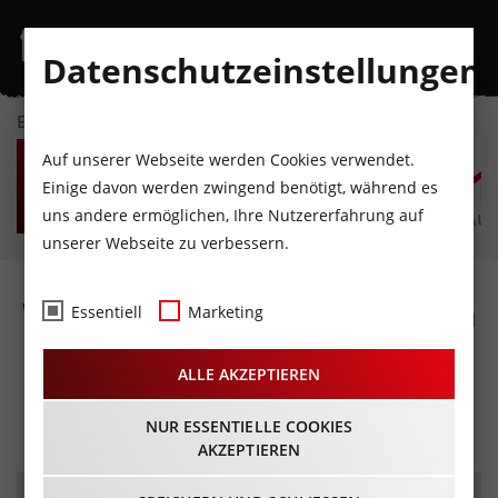
Datenschutzeinstellungen
EVENTKALENDER
FR
SA
SO
MO
DI
M
Auf unserer Webseite werden Cookies verwendet.
7
8
9
10
11
1
Einige davon werden zwingend benötigt, während es
uns andere ermöglichen, Ihre Nutzererfahrung auf
AUGUST
AUGUST
AUGUST
AUGUST
AUGUST
AUG
unserer Webseite zu verbessern.
Wie schön ist der Mai – Ein
Essentiell
Marketing
frühlingshaftes
ALLE AKZEPTIEREN
Mitsingkonzert
08.03.2025 - Beginn 09:30 Uhr
NUR ESSENTIELLE COOKIES
AKZEPTIEREN