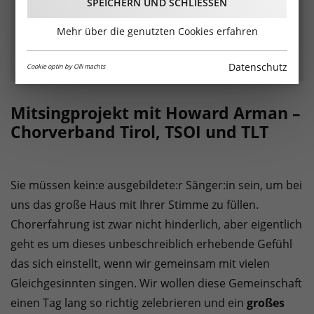
SPEICHERN UND SCHLIESSEN
Mehr über die genutzten Cookies erfahren
Datenschutz
Cookie optin by Olli machts
Mitsingprojekt mit Howard Arman –
Chorverband Tirol, TSOI und TLT
Sie müssen kein:e ausgebildete:r Sänger:in sein, um bei
uns das große Haus mit Ihrer Stimme zu füllen.
Chorerfahrung ist zwar nicht hinderlich, aber eigentlich
geht es um dieses unbeschreiblich erhebende Gefühl
das sich einstellt, wenn wir gemeinsam mit vielen
Gleichgesinnten singen. Wir wollen diese Gemeinschaft
einen Tag lang so richtig zelebrieren und ein
großes