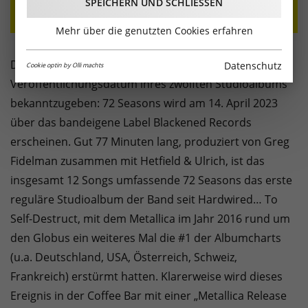
SPEICHERN UND SCHLIESSEN
Mehr über die genutzten Cookies erfahren
Die „Metal-Götter“ von Metallica freuen sich, das
Datenschutz
Cookie optin by Olli machts
Veröffentlichungsdatum ihres zwölften Studioalbums
bekanntzugeben: 72 Seasons wird am 14. April 2023
über das bandeigene Label Blackened Records
erscheinen. Gut 77 Minuten lang, produziert von Greg
Fidelman zusammen mit Hetfield & Ulrich, ist das
insgesamt 12 Songs umfassende 72 Seasons das erste
reguläre Studioalbum der Band seit Hardwired… To
Self-Destruct, mit dem Metallica im Jahr 2016 rund um
den Globus ein weiteres Mal die #1 der Albumcharts
(u.a. Deutschland, USA, Österreich, Schweiz,
Frankreich) erstürmt hatten. Klarerweise wird dieses
Ereignis in der Coffee Bar mit einer „Metallica Release