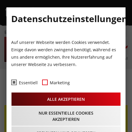
Datenschutzeinstellungen
EVENTKALENDER
FR
SA
SO
MO
DI
M
Auf unserer Webseite werden Cookies verwendet.
7
8
9
10
11
1
Einige davon werden zwingend benötigt, während es
uns andere ermöglichen, Ihre Nutzererfahrung auf
AUGUST
AUGUST
AUGUST
AUGUST
AUGUST
AUG
unserer Webseite zu verbessern.
Metallica Release Party
Essentiell
Marketing
14.04.2023 - Beginn 21:00 Uhr
ALLE AKZEPTIEREN
NUR ESSENTIELLE COOKIES
AKZEPTIEREN