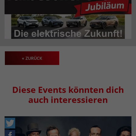
« ZURÜCK
Diese Events könnten dich
auch interessieren