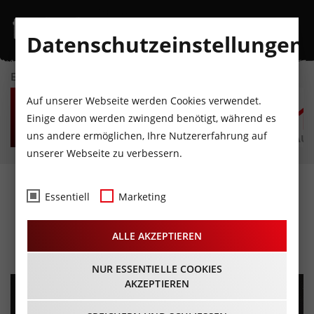
Datenschutzeinstellungen
EVENTKALENDER
SA
SO
MO
DI
MI
D
Auf unserer Webseite werden Cookies verwendet.
8
9
10
11
12
1
Einige davon werden zwingend benötigt, während es
uns andere ermöglichen, Ihre Nutzererfahrung auf
AUGUST
AUGUST
AUGUST
AUGUST
AUGUST
AUG
unserer Webseite zu verbessern.
// ROTTEN SOUND ||
Essentiell
Marketing
Jesajah || Organic //
ALLE AKZEPTIEREN
19.04.2023 - Beginn 19:00 Uhr
NUR ESSENTIELLE COOKIES
AKZEPTIEREN