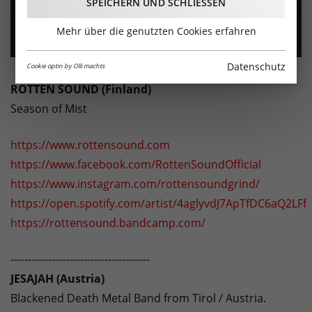
SPEICHERN UND SCHLIESSEN
Mehr über die genutzten Cookies erfahren
Datenschutz
Cookie optin by Olli machts
ROTTEN SOUND (Finland)
Season of Mist
https://www.rottensound.com
https://www.facebook.com/RottenSoundOfficial
https://www.instagram.com/rottensoundgrind/
https://open.spotify.com/artist/4aglyvdJ7ApTfDC6aQ2LFf
https://rottensound.bandcamp.com/
----------------------------------------
JESAJAH (Austria)
Blackened Death Metal Band from Tirol / Austria.