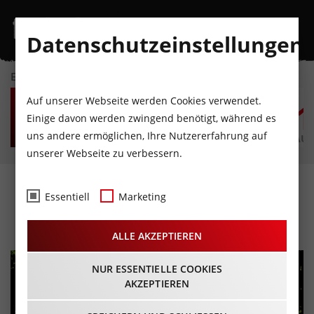
Datenschutzeinstellungen
EVENTKALENDER
FR
SA
SO
MO
DI
M
Auf unserer Webseite werden Cookies verwendet.
7
8
9
10
11
1
Einige davon werden zwingend benötigt, während es
uns andere ermöglichen, Ihre Nutzererfahrung auf
AUGUST
AUGUST
AUGUST
AUGUST
AUGUST
AUG
unserer Webseite zu verbessern.
Summer Garden Volume 2
Essentiell
Marketing
05.10.2024 - Beginn 19:00 Uhr
ALLE AKZEPTIEREN
NUR ESSENTIELLE COOKIES
AKZEPTIEREN