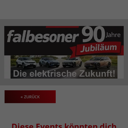
« ZURÜCK
Diese Events könnten dich