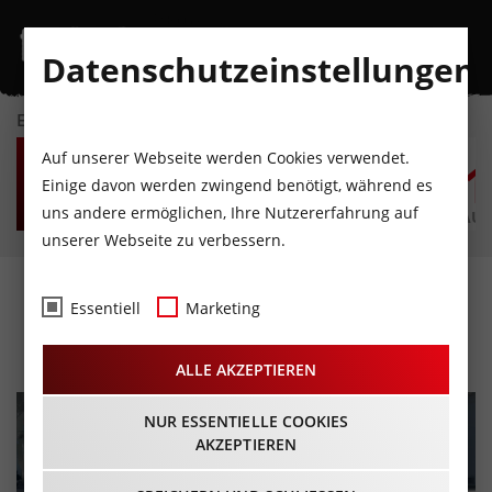
Datenschutzeinstellungen
EVENTKALENDER
FR
SA
SO
MO
DI
M
Auf unserer Webseite werden Cookies verwendet.
7
8
9
10
11
1
Einige davon werden zwingend benötigt, während es
uns andere ermöglichen, Ihre Nutzererfahrung auf
AUGUST
AUGUST
AUGUST
AUGUST
AUGUST
AUG
unserer Webseite zu verbessern.
2. Sonnwend Vespatreffen
Essentiell
Marketing
22.06.2024 - Beginn 10:00 Uhr
ALLE AKZEPTIEREN
NUR ESSENTIELLE COOKIES
AKZEPTIEREN