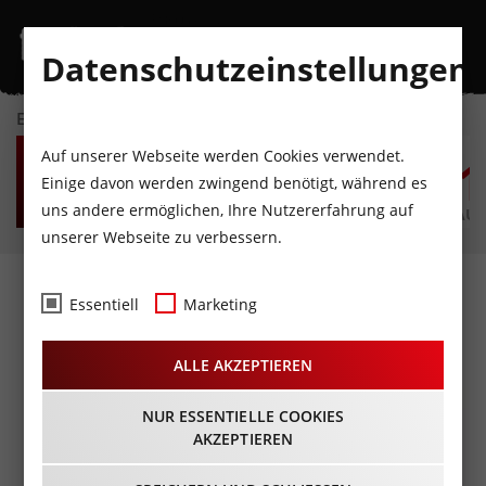
Datenschutzeinstellungen
EVENTKALENDER
SO
MO
DI
MI
DO
F
Auf unserer Webseite werden Cookies verwendet.
9
10
11
12
13
1
Einige davon werden zwingend benötigt, während es
uns andere ermöglichen, Ihre Nutzererfahrung auf
AUGUST
AUGUST
AUGUST
AUGUST
AUGUST
AUG
unserer Webseite zu verbessern.
Bierhallenparty
Essentiell
Marketing
21.06.2025 - Beginn 19:00 Uhr
ALLE AKZEPTIEREN
NUR ESSENTIELLE COOKIES
AKZEPTIEREN