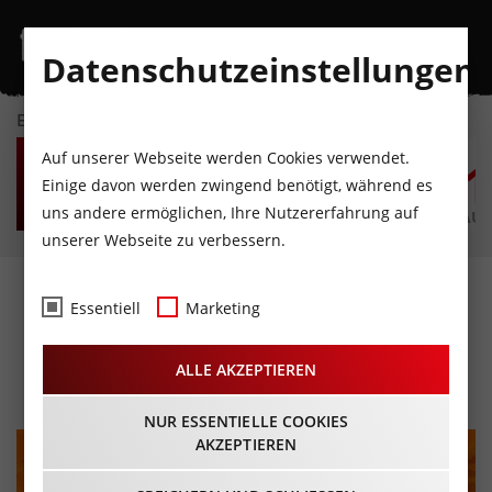
Datenschutzeinstellungen
EVENTKALENDER
SA
SO
MO
DI
MI
D
Auf unserer Webseite werden Cookies verwendet.
8
9
10
11
12
1
Einige davon werden zwingend benötigt, während es
uns andere ermöglichen, Ihre Nutzererfahrung auf
AUGUST
AUGUST
AUGUST
AUGUST
AUGUST
AUG
unserer Webseite zu verbessern.
Bravo Hits Party im B1
Essentiell
Marketing
first floor
ALLE AKZEPTIEREN
23.03.2024 - Beginn 22:00 Uhr
NUR ESSENTIELLE COOKIES
AKZEPTIEREN