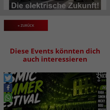
« ZURÜCK
Diese Events könnten dich
auch interessieren