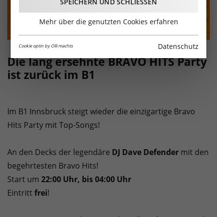
SPEICHERN UND SCHLIESSEN
Mehr über die genutzten Cookies erfahren
Datenschutz
Cookie optin by Olli machts
Die lang ersehnte BRAVO HITS Party
ist zurück im B1
Im B1 Innsbruck steigt wieder die einzigartige Bravo
Hits Party mit Top-Songs!
An den Decks der legendäre
DJ Dave Defender
mit den
begehrtesten Bravo Hits!
Start um
22:00 Uhr, bis 04:00 Uhr
Eintritt
frei
!