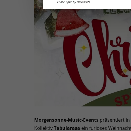
Cookie optin by Olli machts
Morgensonne-Music-Events
präsentiert i
Kollektiv
Tabularasa
ein furioses Weihnachts