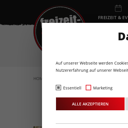
FREIZEIT & E
EVENTKALEN
D
FR
7
AUGUST
Auf unserer Webseite werden Cookies
Nutzererfahrung auf unserer Webseit
HOME
FREIZEIT & EVENTS
KONZERTE
Essentiell
Marketing
ELECTRIC 
ALLE AKZEPTIEREN