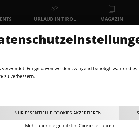
VENTS
URLAUB IN TIROL
MAGAZIN
DER
atenschutzeinstellung
SA
SO
MO
8
9
10
AUGUST
AUGUST
AUGUST
AU
 verwendet. Einige davon werden zwingend benötigt, während es 
e zu verbessern.
PARTY · DJ
ELECTRIC CHRISTMAS SPECIAL TECHNO X DNB
Christmas Special Te
NUR ESSENTIELLE COOKIES AKZEPTIEREN
10.12.2022 - Beginn 21:00 Uhr
Mehr über die genutzten Cookies erfahren