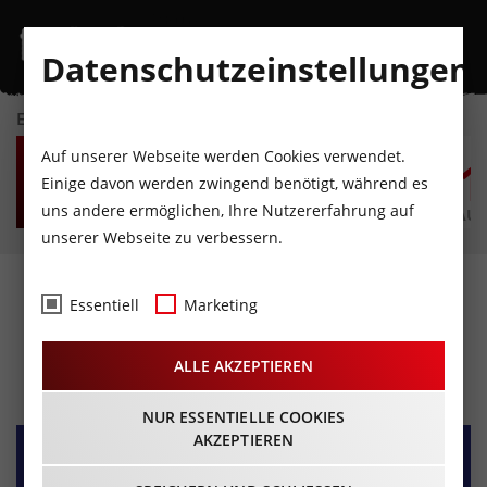
Datenschutzeinstellungen
EVENTKALENDER
FR
SA
SO
MO
DI
M
Auf unserer Webseite werden Cookies verwendet.
7
8
9
10
11
1
Einige davon werden zwingend benötigt, während es
uns andere ermöglichen, Ihre Nutzererfahrung auf
AUGUST
AUGUST
AUGUST
AUGUST
AUGUST
AUG
unserer Webseite zu verbessern.
FOREVER YOUNG - DIE
Essentiell
Marketing
PARTY AB 30
ALLE AKZEPTIEREN
13.04.2024 - Beginn 21:00 Uhr
NUR ESSENTIELLE COOKIES
AKZEPTIEREN