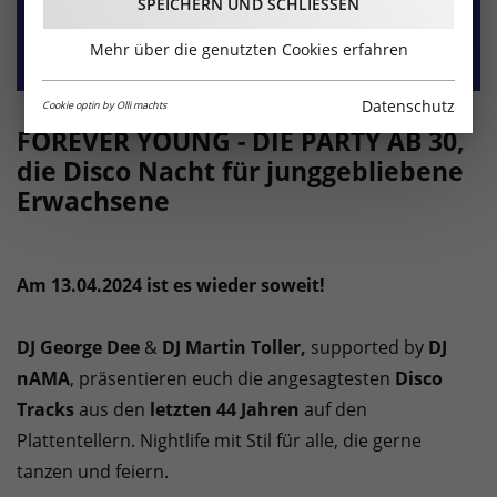
SPEICHERN UND SCHLIESSEN
Mehr über die genutzten Cookies erfahren
Datenschutz
Cookie optin by Olli machts
FOREVER YOUNG - DIE PARTY AB 30,
die Disco Nacht für junggebliebene
Erwachsene
Am 13.04.2024 ist es wieder soweit!
DJ George Dee
&
DJ Martin Toller,
supported by
DJ
nAMA
, präsentieren euch die angesagtesten
Disco
Tracks
aus den
letzten 44 Jahren
auf den
Plattentellern. Nightlife mit Stil für alle, die gerne
tanzen und feiern.