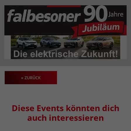
« ZURÜCK
Diese Events könnten dich
auch interessieren