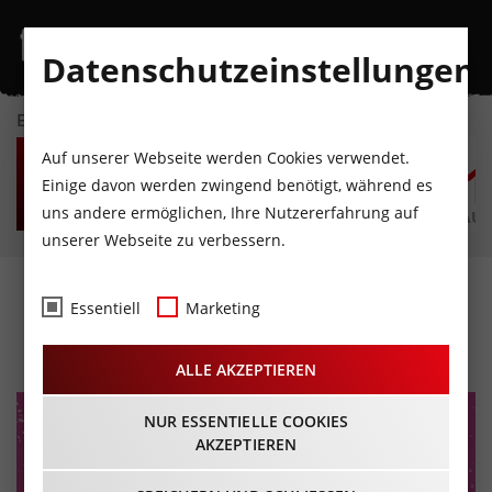
Datenschutzeinstellungen
EVENTKALENDER
DO
FR
SA
SO
MO
D
Auf unserer Webseite werden Cookies verwendet.
6
7
8
9
10
1
Einige davon werden zwingend benötigt, während es
uns andere ermöglichen, Ihre Nutzererfahrung auf
AUGUST
AUGUST
AUGUST
AUGUST
AUGUST
AUG
unserer Webseite zu verbessern.
Kinky Party im B1
Essentiell
Marketing
11.07.2026 - Beginn 22:00 Uhr
ALLE AKZEPTIEREN
NUR ESSENTIELLE COOKIES
AKZEPTIEREN