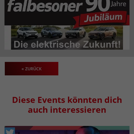
« ZURÜCK
Diese Events könnten dich
auch interessieren