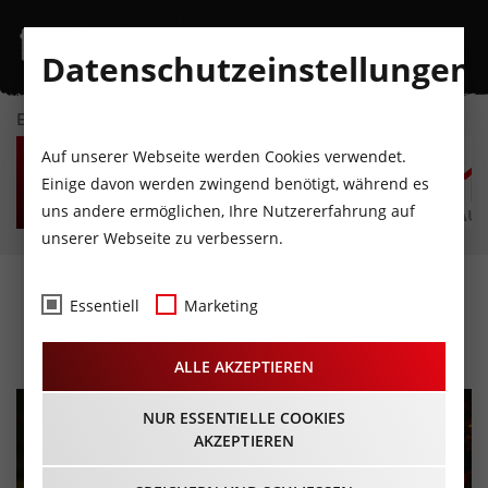
Datenschutzeinstellungen
EVENTKALENDER
DO
FR
SA
SO
MO
D
Auf unserer Webseite werden Cookies verwendet.
6
7
8
9
10
1
Einige davon werden zwingend benötigt, während es
uns andere ermöglichen, Ihre Nutzererfahrung auf
AUGUST
AUGUST
AUGUST
AUGUST
AUGUST
AUG
unserer Webseite zu verbessern.
Silent Disco
Essentiell
Marketing
06.09.2024 - Beginn 18:00 Uhr
ALLE AKZEPTIEREN
NUR ESSENTIELLE COOKIES
AKZEPTIEREN