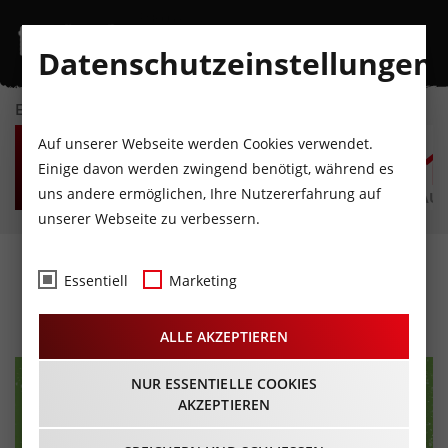
Datenschutzeinstellungen
EVENTKALENDER
SA
SO
MO
DI
MI
D
Auf unserer Webseite werden Cookies verwendet.
8
9
10
11
12
1
Einige davon werden zwingend benötigt, während es
uns andere ermöglichen, Ihre Nutzererfahrung auf
AUGUST
AUGUST
AUGUST
AUGUST
AUGUST
AUG
unserer Webseite zu verbessern.
Ü30 Party im B1
Essentiell
Marketing
04.07.2026 - Beginn 22:00 Uhr
ALLE AKZEPTIEREN
NUR ESSENTIELLE COOKIES
AKZEPTIEREN