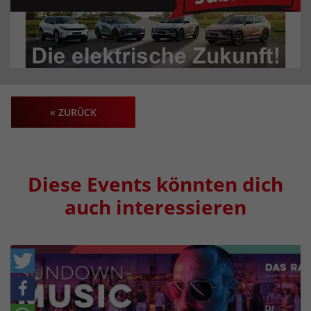
« ZURÜCK
Diese Events könnten dich
auch interessieren