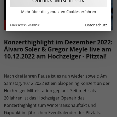
SPEICHERN UND SCHLIESSEN
Mehr über die genutzten Cookies erfahren
Datenschutz
Cookie optin by Olli machts
Konzerthighlight im Dezember 2022:
Àlvaro Soler & Gregor Meyle live am
10.12.2022 am Hochzeiger - Pitztal!
Nach drei Jahren Pause ist es nun wieder soweit: Am
Samstag, 10.12.2022 ist ein Skiopening Konzert an der
Hochzeiger Mittelstation geplant. Seit mehr als
20 Jahren ist das Hochzeiger Openair das
Konzerthighlight zum Wintersaisonauftakt und
Fixpunkt im jährlichen Eventkalender des Pitztals.