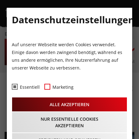
Datenschutzeinstellungen
EVENTKALENDER
MO
DI
MI
DO
FR
S
Auf unserer Webseite werden Cookies verwendet.
10
11
12
13
14
1
Einige davon werden zwingend benötigt, während es
uns andere ermöglichen, Ihre Nutzererfahrung auf
AUGUST
AUGUST
AUGUST
AUGUST
AUGUST
AUG
unserer Webseite zu verbessern.
HOCHZEIGER OPEN-AIR mit
Essentiell
Marketing
Álvaro Soler & Gregor
ALLE AKZEPTIEREN
Meyle
10.12.2022 - Beginn 13:30 Uhr
NUR ESSENTIELLE COOKIES
AKZEPTIEREN