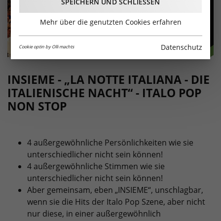
SPEICHERN UND SCHLIESSEN
Mehr über die genutzten Cookies erfahren
Datenschutz
Cookie optin by Olli machts
INSIEME - „LA NOTTE ITALIANA - DIE
ITALIENISCHE NACHT“ - ITALO POP
NON STOP
4 außergewöhnliche Persönlichkeiten wie sie
unterschiedlicher nicht sein können!
4 außergewöhnliche Stimmen wie sie
unterschiedlicher nicht sein können!
Aber gemeinsam, eben „INSIEME“, unschlagbar,
wenn sie die Hits der Italo Pop Szene, aber nicht
nur diese, in einer außergewöhnlich