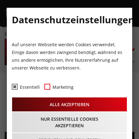
Datenschutzeinstellungen
EVENTKALENDER
DO
FR
SA
SO
MO
D
Auf unserer Webseite werden Cookies verwendet.
6
7
8
9
10
1
Einige davon werden zwingend benötigt, während es
uns andere ermöglichen, Ihre Nutzererfahrung auf
AUGUST
AUGUST
AUGUST
AUGUST
AUGUST
AUG
unserer Webseite zu verbessern.
INSIEME „LA NOTTE
Essentiell
Marketing
ITALIANA - DIE
ALLE AKZEPTIEREN
ITALIENISCHE NACHT“
16.09.2023 - Beginn 20:00 Uhr
NUR ESSENTIELLE COOKIES
AKZEPTIEREN