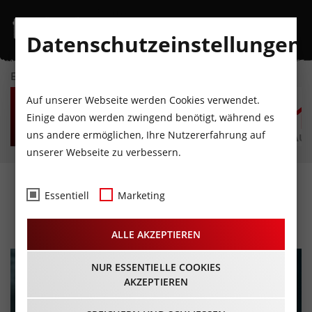
Datenschutzeinstellungen
EVENTKALENDER
FR
SA
SO
MO
DI
M
Auf unserer Webseite werden Cookies verwendet.
7
8
9
10
11
1
Einige davon werden zwingend benötigt, während es
uns andere ermöglichen, Ihre Nutzererfahrung auf
AUGUST
AUGUST
AUGUST
AUGUST
AUGUST
AUG
unserer Webseite zu verbessern.
Sommerkonzert 2026
Essentiell
Marketing
03.07.2026 - Beginn 19:30 Uhr
ALLE AKZEPTIEREN
NUR ESSENTIELLE COOKIES
AKZEPTIEREN