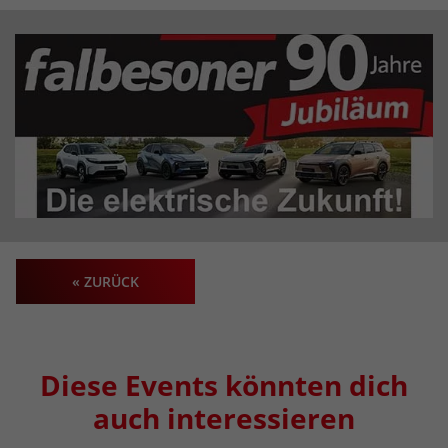
« ZURÜCK
Diese Events könnten dich
auch interessieren