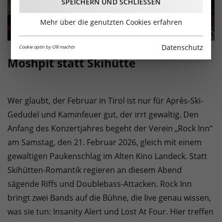
SPEICHERN UND SCHLIESSEN
Mehr über die genutzten Cookies erfahren
Datenschutz
Cookie optin by Olli machts
Moshpit statt Skihütte
Wer glaubt, der Februar in Tirol ist nur für Après-Ski-
Gedudel und Kaminfeuer gut, der irrt gewaltig. Den
Anfang des Konzertjahres begeht der Verein „Rock Inn“
am Samstag, den 21. Februar 2026, gleich mit einem
gewaltigen Paukenschlag im Alten Kino Landeck. Statt
Skihütten-Romantik regieren an diesem Abend
sägende Riffs und Doublebass-Attacken. Rock Inn
bringt zwei Bands auf die Bühne, die live genau wissen,
was sie tun: Insanity Alert und Lost At Four. Hier treffen