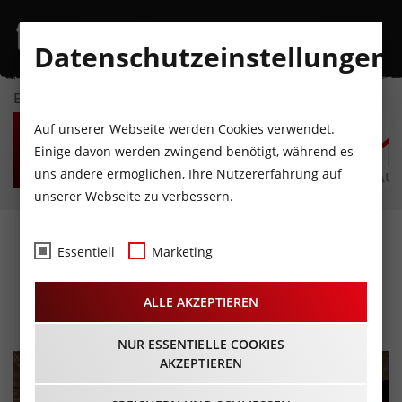
Datenschutzeinstellungen
EVENTKALENDER
DO
FR
SA
SO
MO
D
Auf unserer Webseite werden Cookies verwendet.
6
7
8
9
10
1
Einige davon werden zwingend benötigt, während es
uns andere ermöglichen, Ihre Nutzererfahrung auf
AUGUST
AUGUST
AUGUST
AUGUST
AUGUST
AUG
unserer Webseite zu verbessern.
Insanity Alert und Lost At
Essentiell
Marketing
Four im Alten Kino
ALLE AKZEPTIEREN
21.02.2026 - Beginn 20:00 Uhr
NUR ESSENTIELLE COOKIES
AKZEPTIEREN