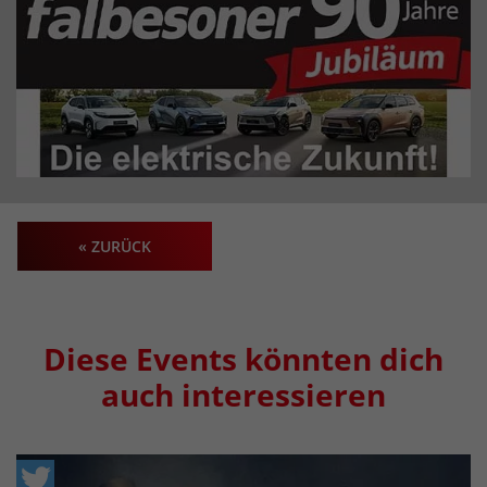
« ZURÜCK
Diese Events könnten dich
auch interessieren