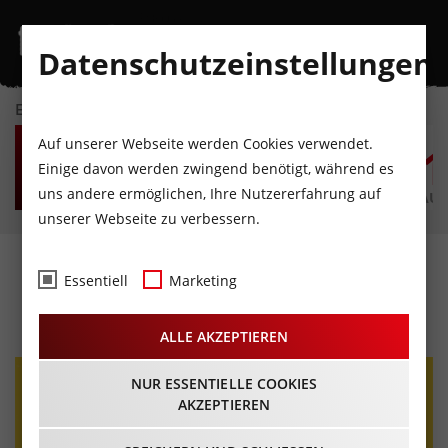
Datenschutzeinstellungen
EVENTKALENDER
SO
MO
DI
MI
DO
F
Auf unserer Webseite werden Cookies verwendet.
9
10
11
12
13
1
Einige davon werden zwingend benötigt, während es
uns andere ermöglichen, Ihre Nutzererfahrung auf
AUGUST
AUGUST
AUGUST
AUGUST
AUGUST
AUG
unserer Webseite zu verbessern.
Kissin' Dynamite
Essentiell
Marketing
17.10.2025 - Beginn 20:00 Uhr
ALLE AKZEPTIEREN
NUR ESSENTIELLE COOKIES
AKZEPTIEREN