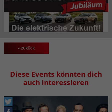
« ZURÜCK
Diese Events könnten dich
auch interessieren