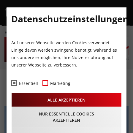
Datenschutzeinstellungen
EVENTKALENDER
FR
SA
SO
MO
DI
M
Auf unserer Webseite werden Cookies verwendet.
7
8
9
10
11
1
Einige davon werden zwingend benötigt, während es
uns andere ermöglichen, Ihre Nutzererfahrung auf
AUGUST
AUGUST
AUGUST
AUGUST
AUGUST
AUG
unserer Webseite zu verbessern.
Konzert MANU DELAGO
Essentiell
Marketing
16.09.2022 - Beginn 19:00 Uhr
ALLE AKZEPTIEREN
NUR ESSENTIELLE COOKIES
AKZEPTIEREN