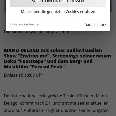
SPEICHERN UND SCHLIESSEN
Mehr über die genutzten Cookies erfahren
Datenschutz
Cookie optin by Olli machts
Die Mobilitätswoche Zirl präsentiert:
MANU DELAGO mit seiner audiovisuellen
Show "Environ me", Screenings seiner neuen
Doku "Footsteps" und dem Berg- und
Musikfilm "Parasol Peak"
Einlass ab 18:00 Uhr
Der international erfolgreiche Tiroler Künstler, Manu
Delago, kommt nach Zirl und tritt mit seiner aktuellen
Show auf. Außerdem zeigt er uns zwei seiner jüngsten