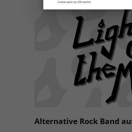
Cookie optin by Olli machts
Alternative Rock Band au