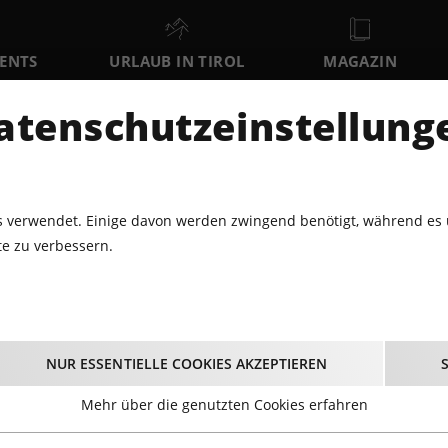
VENTS
URLAUB IN TIROL
MAGAZIN
DER
atenschutzeinstellung
FR
SA
SO
7
8
9
AUGUST
AUGUST
AUGUST
AU
 verwendet. Einige davon werden zwingend benötigt, während es 
e zu verbessern.
ROCK
LIGHTER ON THE MOON
Lighter on the moon
NUR ESSENTIELLE COOKIES AKZEPTIEREN
10.11.2023 - Beginn 19:00 Uhr
Mehr über die genutzten Cookies erfahren