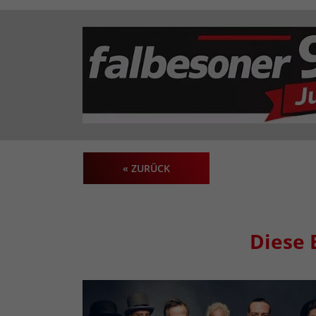
« ZURÜCK
Diese 