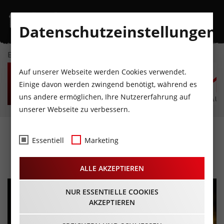
Datenschutzeinstellungen
EVENTKALENDER
DO
FR
SA
SO
MO
D
Auf unserer Webseite werden Cookies verwendet.
6
7
8
9
10
1
Einige davon werden zwingend benötigt, während es
uns andere ermöglichen, Ihre Nutzererfahrung auf
AUGUST
AUGUST
AUGUST
AUGUST
AUGUST
AUG
unserer Webseite zu verbessern.
One Vision of Queen
Essentiell
Marketing
22.10.2023 - Beginn 20:00 Uhr
ALLE AKZEPTIEREN
NUR ESSENTIELLE COOKIES
AKZEPTIEREN