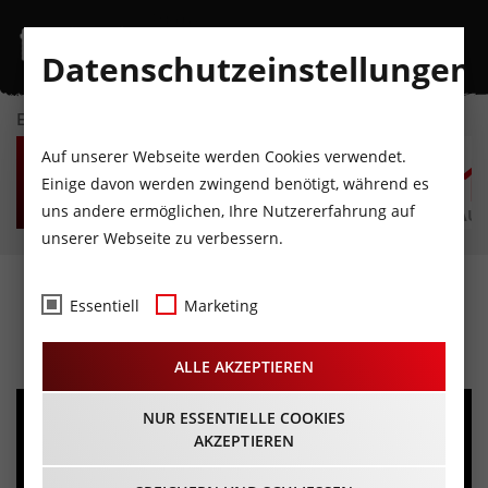
Datenschutzeinstellungen
EVENTKALENDER
FR
SA
SO
MO
DI
M
Auf unserer Webseite werden Cookies verwendet.
7
8
9
10
11
1
Einige davon werden zwingend benötigt, während es
uns andere ermöglichen, Ihre Nutzererfahrung auf
AUGUST
AUGUST
AUGUST
AUGUST
AUGUST
AUG
unserer Webseite zu verbessern.
ROADHOUSE
Essentiell
Marketing
08.11.2024 - Beginn 21:00 Uhr
ALLE AKZEPTIEREN
NUR ESSENTIELLE COOKIES
AKZEPTIEREN