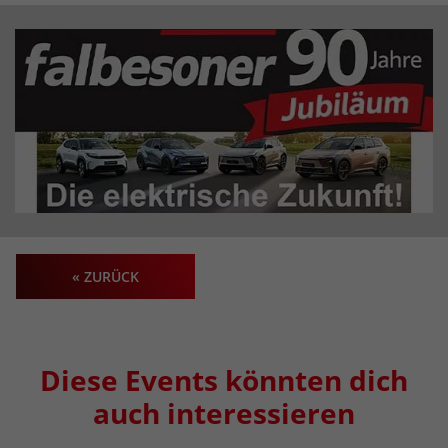
« ZURÜCK
Diese Events könnten dich
auch interessieren