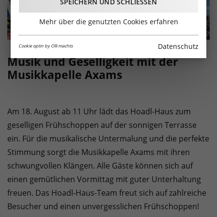
SPEICHERN UND SCHLIESSEN
Mehr über die genutzten Cookies erfahren
Datenschutz
Cookie optin by Olli machts
Musik und Geselligkeit mit der
Musikkapelle Axams
Am 18. August ab 11 Uhr lädt das Hoadl-Haus zum
geselligen Frühschoppen auf der sonnigen Terrasse
ein. Für die musikalische Untermalung und die perfekte
Stimmung sorgt die Musikkapelle Axams mit ihren
schwungvollen Klängen. Alle Gäste können sich auf
einen gemütlichen Vormittag mit guter Unterhaltung
freuen. Das Hoadl-Haus-Team freut sich auf zahlreiche
Besucher und einen unvergesslichen Frühschoppen!