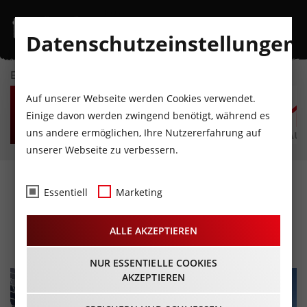
Datenschutzeinstellungen
EVENTKALENDER
DO
FR
SA
SO
MO
D
Auf unserer Webseite werden Cookies verwendet.
6
7
8
9
10
1
Einige davon werden zwingend benötigt, während es
uns andere ermöglichen, Ihre Nutzererfahrung auf
AUGUST
AUGUST
AUGUST
AUGUST
AUGUST
AUG
unserer Webseite zu verbessern.
Frühschoppen im Hoadl-
Essentiell
Marketing
Haus
ALLE AKZEPTIEREN
18.08.2024 - Beginn 11:00 Uhr
NUR ESSENTIELLE COOKIES
AKZEPTIEREN