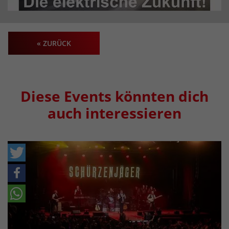
« ZURÜCK
Diese Events könnten dich
auch interessieren