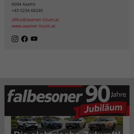
6094 Axams
+43 5234 68240
office@axamer-lizum.at
www.axamer-lizum.at