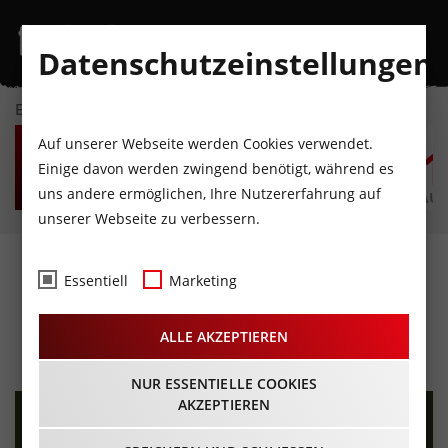
Datenschutzeinstellungen
EVENTKALENDER
DO
FR
SA
SO
MO
D
Auf unserer Webseite werden Cookies verwendet.
6
7
8
9
10
1
Einige davon werden zwingend benötigt, während es
uns andere ermöglichen, Ihre Nutzererfahrung auf
AUGUST
AUGUST
AUGUST
AUGUST
AUGUST
AUG
unserer Webseite zu verbessern.
Bezirksmusikfest "Im
Essentiell
Marketing
Schritt Marsch"
ALLE AKZEPTIEREN
30.07.2023 - Beginn 08:00 Uhr
NUR ESSENTIELLE COOKIES
AKZEPTIEREN