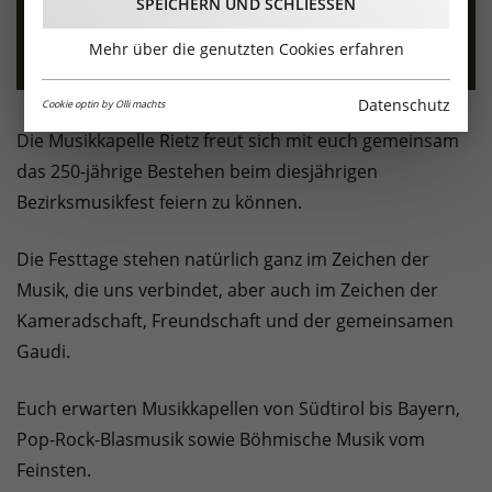
SPEICHERN UND SCHLIESSEN
Mehr über die genutzten Cookies erfahren
Datenschutz
Cookie optin by Olli machts
Die Musikkapelle Rietz freut sich mit euch gemeinsam
das 250-jährige Bestehen beim diesjährigen
Bezirksmusikfest feiern zu können.
Die Festtage stehen natürlich ganz im Zeichen der
Musik, die uns verbindet, aber auch im Zeichen der
Kameradschaft, Freundschaft und der gemeinsamen
Gaudi.
Euch erwarten Musikkapellen von Südtirol bis Bayern,
Pop-Rock-Blasmusik sowie Böhmische Musik vom
Feinsten.