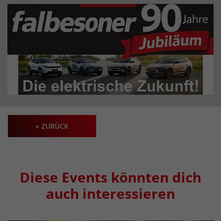
« ZURÜCK
Diese Events könnten dich
auch interessieren