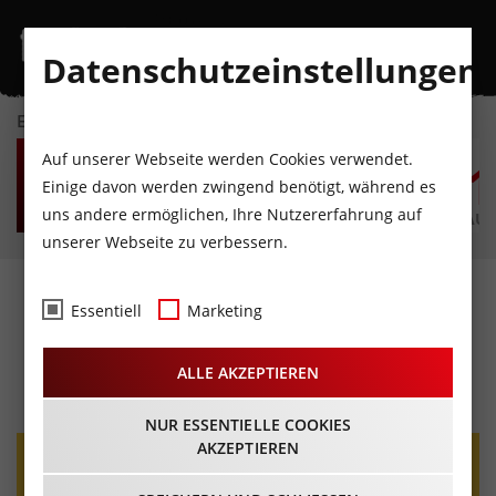
Datenschutzeinstellungen
EVENTKALENDER
FR
SA
SO
MO
DI
M
Auf unserer Webseite werden Cookies verwendet.
7
8
9
10
11
1
Einige davon werden zwingend benötigt, während es
uns andere ermöglichen, Ihre Nutzererfahrung auf
AUGUST
AUGUST
AUGUST
AUGUST
AUGUST
AUG
unserer Webseite zu verbessern.
Käse mit Musik - Die
Essentiell
Marketing
Mayrhofner
ALLE AKZEPTIEREN
26.09.2025 - Beginn 14:00 Uhr
NUR ESSENTIELLE COOKIES
AKZEPTIEREN