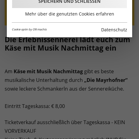
SPEICHERN UND SCHLIESSEN
Mehr über die genutzten Cookies erfahren
Datenschutz
Cookie optin by Olli machts
Die Erlebnissennerei lädt euch zum
Käse mit Musik Nachmittag ein
Am
Käse mit Musik Nachmittag
gibt es beste
musikalische Unterhaltung durch
„Die Mayrhofner“
sowie leckere Schmankerln aus der Sennereiküche.
Eintritt Tageskassa: € 8,00
Ticketverkauf ausschließlich über Tageskassa - KEIN
VORVERKAUF