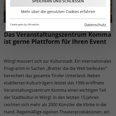
SPEICHERN UND SCHLIESSEN
Mehr über die genutzten Cookies erfahren
Datenschutz
Cookie optin by Olli machts
Das Veranstaltungszentrum Komma
ist gerne Plattform für Ihren Event
Wörgl mausert sich zur Kulturstadt. Ein internationales
Programm in Sachen „Bretter die die Welt bedeuten“
bereichert das gesamte Tiroler Unterland. Neben
etablierten Kulturträgern leistet das 1996 eröffnete
Veranstaltungszentrum Komma einen wichtigen Teil
der Stadtkultur in Wörgl. In den letzten 15 Jahren
reichten sich mehr als 2000 Künstler die Klinke in die
Hand. Regelmäßige eigenen Theaterproduktionen, ein