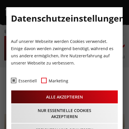
Datenschutzeinstellungen
EVENTKALENDER
FR
SA
SO
MO
DI
M
Auf unserer Webseite werden Cookies verwendet.
7
8
9
10
11
1
Einige davon werden zwingend benötigt, während es
uns andere ermöglichen, Ihre Nutzererfahrung auf
AUGUST
AUGUST
AUGUST
AUGUST
AUGUST
AUG
unserer Webseite zu verbessern.
Veranstaltungszentrum
Essentiell
Marketing
Komma Wörgl
ALLE AKZEPTIEREN
NUR ESSENTIELLE COOKIES
AKZEPTIEREN