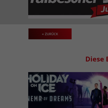
« ZURÜCK
Diese 