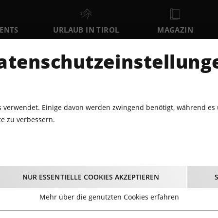
VENTS
URLAUB IN TIROL
MAGAZIN
DER
atenschutzeinstellung
SA
SO
MO
8
9
10
AUGUST
AUGUST
AUGUST
AU
 verwendet. Einige davon werden zwingend benötigt, während es 
e zu verbessern.
ATAILLONSFEST WIPPTAL – EISENSTECKEN
nsfest Wipptal – Eis
NUR ESSENTIELLE COOKIES AKZEPTIEREN
19.07.2026 - Beginn 08:45 Uhr
Mehr über die genutzten Cookies erfahren