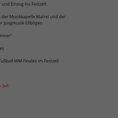
r und Einzug ins Festzelt
 der Musikkapelle Matrei und der
r Jungmusik Ellbögen
änner“
les
Fußball WM-Finales im Festzelt
. Juli