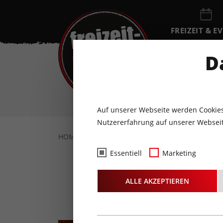
FREIZEIT & E
EVENTKALEN
D
FR
7
AUGUST
Auf unserer Webseite werden Cookies
Nutzererfahrung auf unserer Webseit
HOME
FREIZEIT & EVENTS
KULTUR
B
Essentiell
Marketing
Bataillo
ALLE AKZEPTIEREN