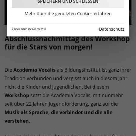
SPEICHERN UND SCHLIESSEN
Mehr über die genutzten Cookies erfahren
Datenschutz
Cookie optin by Olli machts
Abschlussnachmittag des Workshop
für die Stars von morgen!
Die
Academia Vocalis
als Bildungsinstitut ist ganz ihrer
Tradition verbunden und vergisst auch in diesem Jahr
nicht die Kinder und Jugendlichen. Bei diesem
Workshop
setzt die Academia Vocalis, mit nunmehr
seit über 22 Jahren Jugendförderung, ganz auf die
Musik als Sprache, die verbindet und die alle
verstehen.