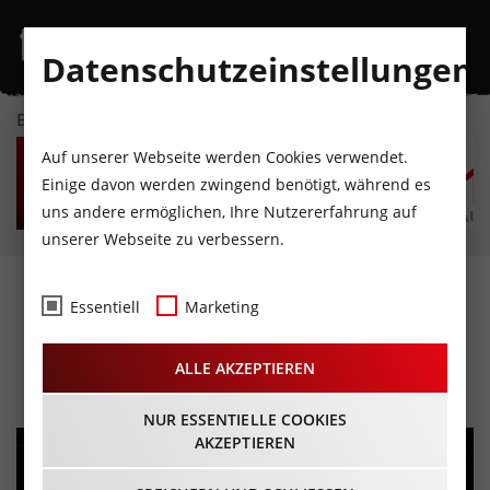
Datenschutzeinstellungen
EVENTKALENDER
SA
SO
MO
DI
MI
D
Auf unserer Webseite werden Cookies verwendet.
8
9
10
11
12
1
Einige davon werden zwingend benötigt, während es
uns andere ermöglichen, Ihre Nutzererfahrung auf
AUGUST
AUGUST
AUGUST
AUGUST
AUGUST
AUG
unserer Webseite zu verbessern.
Jugend- & Kinder
Essentiell
Marketing
Opernworkshop
ALLE AKZEPTIEREN
17.07.2026 - Beginn 14:00 Uhr
NUR ESSENTIELLE COOKIES
AKZEPTIEREN