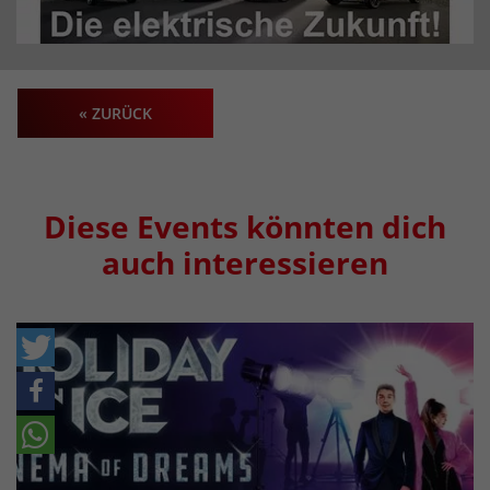
« ZURÜCK
Diese Events könnten dich
auch interessieren