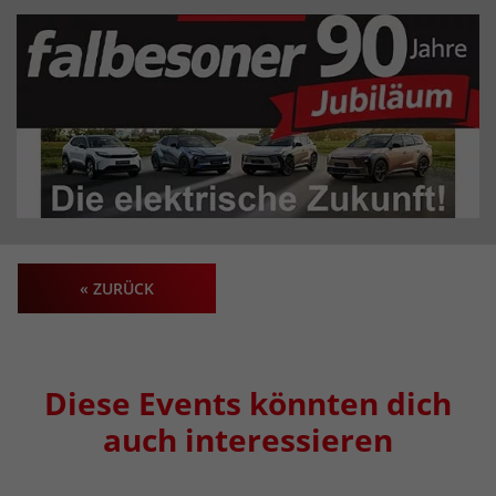
« ZURÜCK
Diese Events könnten dich
auch interessieren