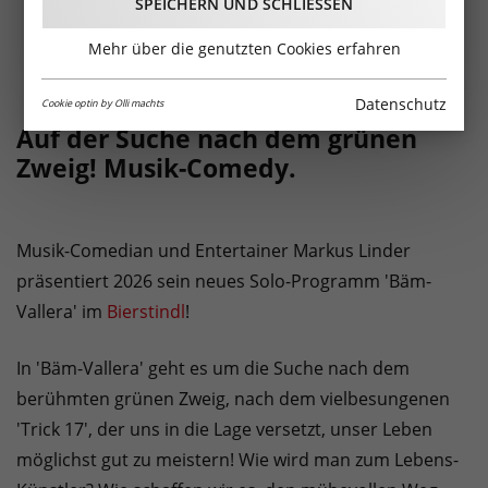
SPEICHERN UND SCHLIESSEN
Mehr über die genutzten Cookies erfahren
Datenschutz
Cookie optin by Olli machts
Auf der Suche nach dem grünen
Zweig! Musik-Comedy.
Musik-Comedian und Entertainer Markus Linder
präsentiert 2026 sein neues Solo-Programm 'Bäm-
Vallera' im
Bierstindl
!
In 'Bäm-Vallera' geht es um die Suche nach dem
berühmten grünen Zweig, nach dem vielbesungenen
'Trick 17', der uns in die Lage versetzt, unser Leben
möglichst gut zu meistern! Wie wird man zum Lebens-