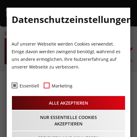
Datenschutzeinstellungen
EVENTKALENDER
DO
FR
SA
SO
MO
D
Auf unserer Webseite werden Cookies verwendet.
6
7
8
9
10
1
Einige davon werden zwingend benötigt, während es
uns andere ermöglichen, Ihre Nutzererfahrung auf
AUGUST
AUGUST
AUGUST
AUGUST
AUGUST
AUG
unserer Webseite zu verbessern.
Markus Linder - "Bäm-
Essentiell
Marketing
Vallera"
ALLE AKZEPTIEREN
07.10.2026 - Beginn 19:30 Uhr
NUR ESSENTIELLE COOKIES
AKZEPTIEREN