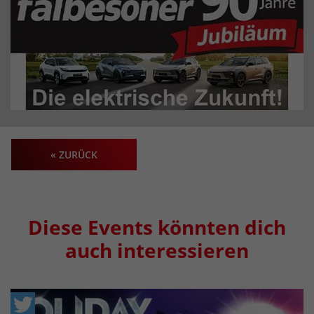
« ZURÜCK
Diese Events könnten dich
auch interessieren