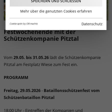
SPEICHERN UND SCHLIESSEN
Mehr über die genutzten Cookies erfahren
Datenschutz
Cookie optin by Olli machts
Festwochenende mit der
Schützenkompanie Pitztal
Vom
29.05. bis 31.05.26
lädt die Schützenkompanie
Pitztal am Festplatz Wiese zum Fest ein.
PROGRAMM
Freitag, 29.05.2026
-
Bataillonsschützenfest vom
Schützenbataillon Pitztal
18:00 Uhr - Eintreffen der Kompanien und