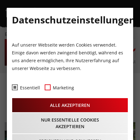
Datenschutzeinstellungen
EVENTKALENDER
FR
SA
SO
MO
DI
M
Auf unserer Webseite werden Cookies verwendet.
7
8
9
10
11
1
Einige davon werden zwingend benötigt, während es
uns andere ermöglichen, Ihre Nutzererfahrung auf
AUGUST
AUGUST
AUGUST
AUGUST
AUGUST
AUG
unserer Webseite zu verbessern.
Schützenfest in Zaunhof
Essentiell
Marketing
im Pitztal
ALLE AKZEPTIEREN
31.05.2026 - Beginn 18:00 Uhr
NUR ESSENTIELLE COOKIES
AKZEPTIEREN