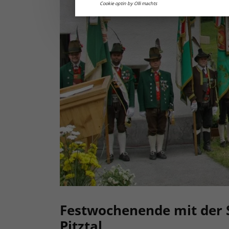
Cookie optin by Olli machts
Festwochenende mit der
Pitztal