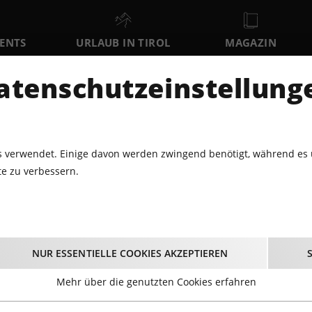
VENTS
URLAUB IN TIROL
MAGAZIN
DER
atenschutzeinstellung
SO
MO
DI
9
10
11
AUGUST
AUGUST
AUGUST
AU
 verwendet. Einige davon werden zwingend benötigt, während es 
e zu verbessern.
CHÜTZENFEST IN ZAUNHOF IM PITZTAL
enfest in Zaunhof im 
NUR ESSENTIELLE COOKIES AKZEPTIEREN
29.05.2026 - Beginn 18:00 Uhr
Mehr über die genutzten Cookies erfahren