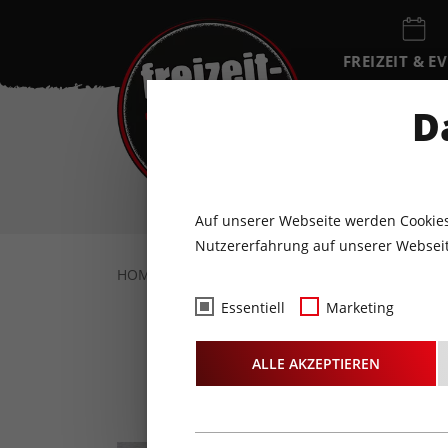
FREIZEIT & E
EVENTKALEN
D
SA
8
AUGUST
Auf unserer Webseite werden Cookies
Nutzererfahrung auf unserer Webseit
HOME
FREIZEIT & EVENTS
KULTUR
S
Essentiell
Marketing
Schütz
ALLE AKZEPTIEREN