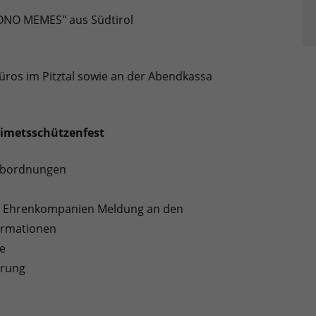
ONO MEMES" aus Südtirol
büros im Pitztal sowie an der Abendkassa
gimetsschützenfest
 Abordnungen
nd Ehrenkompanien Meldung an den
ormationen
se
erung