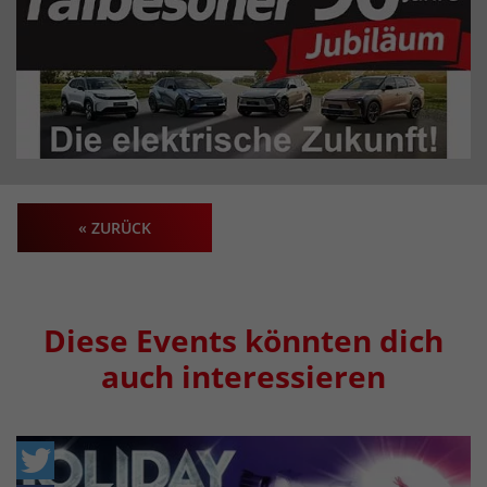
« ZURÜCK
Diese Events könnten dich
auch interessieren