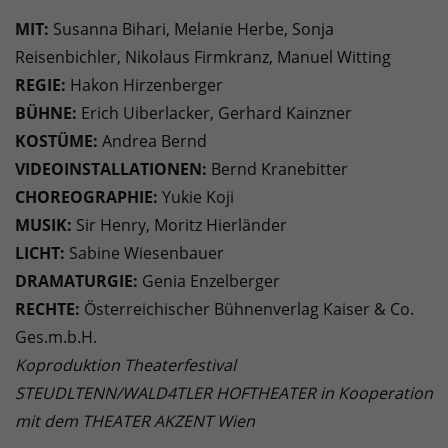
MIT:
Susanna Bihari, Melanie Herbe, Sonja
Reisenbichler, Nikolaus Firmkranz, Manuel Witting
REGIE:
Hakon Hirzenberger
BÜHNE:
Erich Uiberlacker, Gerhard Kainzner
KOSTÜME:
Andrea Bernd
VIDEOINSTALLATIONEN:
Bernd Kranebitter
CHOREOGRAPHIE:
Yukie Koji
MUSIK:
Sir Henry, Moritz Hierländer
LICHT:
Sabine Wiesenbauer
DRAMATURGIE:
Genia Enzelberger
RECHTE:
Österreichischer Bühnenverlag Kaiser & Co.
Ges.m.b.H.
Koproduktion Theaterfestival
STEUDLTENN/WALD4TLER HOFTHEATER in Kooperation
mit dem THEATER AKZENT Wien