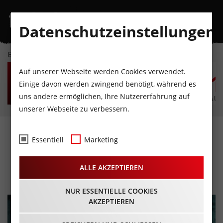
Datenschutzeinstellungen
EVENTKALENDER
SO
MO
DI
MI
DO
F
Auf unserer Webseite werden Cookies verwendet.
9
10
11
12
13
1
Einige davon werden zwingend benötigt, während es
uns andere ermöglichen, Ihre Nutzererfahrung auf
AUGUST
AUGUST
AUGUST
AUGUST
AUGUST
AUG
unserer Webseite zu verbessern.
STEUDLTENN - Der Tausch
Essentiell
Marketing
oder das letzte Angebot
ALLE AKZEPTIEREN
25.06.2026 - Beginn 20:00 Uhr
NUR ESSENTIELLE COOKIES
AKZEPTIEREN