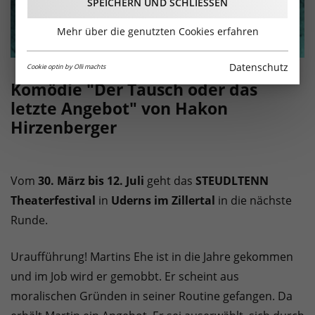
SPEICHERN UND SCHLIESSEN
Mehr über die genutzten Cookies erfahren
Datenschutz
Cookie optin by Olli machts
Komödie "Der Tausch oder das
letzte Angebot" von Hakon
Hirzenberger
Vom
30. März bis 12. Juli
geht das
STEUDLTENN
Theaterfestival
in
Uderns im Zillertal
in die nächste
Runde.
Uraufführung! Martins Ehe ist in die Jahre gekommen
und im Job wird er gemobbt. Er scheint aus
moralischen Gründen in seiner Routine gefangen. Da