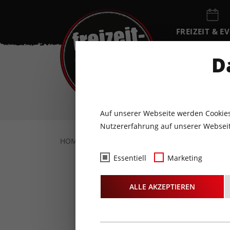
FREIZEIT & E
EVENTKALEN
D
DO
6
AUGUST
Auf unserer Webseite werden Cookies
Nutzererfahrung auf unserer Webseit
HOME
FREIZEIT & EVENTS
KULTUR
S
Essentiell
Marketing
STEUDLTEN
ALLE AKZEPTIEREN