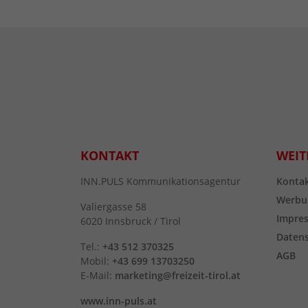
KONTAKT
WEIT
INN.PULS Kommunikationsagentur
Konta
Werbu
Valiergasse 58
Impre
6020 Innsbruck / Tirol
Daten
Tel.:
+43 512 370325
AGB
Mobil:
+43 699 13703250
E-Mail:
marketing@freizeit-tirol.at
www.inn-puls.at