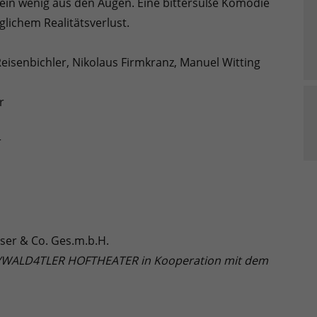
h ein wenig aus den Augen. Eine bittersüße Komödie
lichem Realitätsverlust.
eisenbichler, Nikolaus Firmkranz, Manuel Witting
r
r
ser & Co. Ges.m.b.H.
N/WALD4TLER HOFTHEATER in Kooperation mit dem