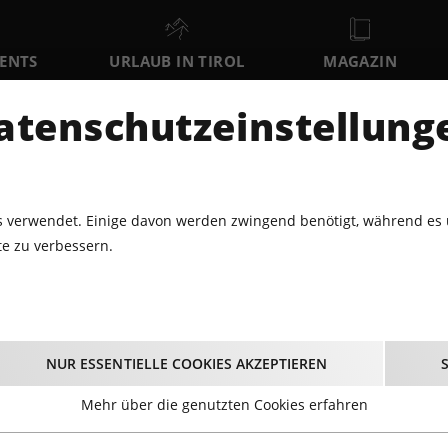
VENTS
URLAUB IN TIROL
MAGAZIN
DER
atenschutzeinstellung
FR
SA
SO
7
8
9
AUGUST
AUGUST
AUGUST
AU
 verwendet. Einige davon werden zwingend benötigt, während es 
e zu verbessern.
TEUDLTENN - DER TAUSCH ODER DAS LETZTE ANGEBOT
N - Der Tausch oder 
NUR ESSENTIELLE COOKIES AKZEPTIEREN
Angebot
Mehr über die genutzten Cookies erfahren
10.07.2026 - Beginn 20:00 Uhr