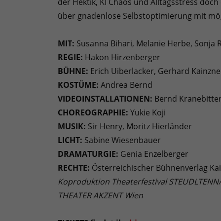
der Hektik, KI Chaos und Alltagsstress doc
über gnadenlose Selbstoptimierung mit mög
MIT:
Susanna Bihari, Melanie Herbe, Sonja R
REGIE:
Hakon Hirzenberger
BÜHNE:
Erich Uiberlacker, Gerhard Kainzne
KOSTÜME:
Andrea Bernd
VIDEOINSTALLATIONEN:
Bernd Kranebitte
CHOREOGRAPHIE:
Yukie Koji
MUSIK:
Sir Henry, Moritz Hierländer
LICHT:
Sabine Wiesenbauer
DRAMATURGIE:
Genia Enzelberger
RECHTE:
Österreichischer Bühnenverlag Kai
Koproduktion Theaterfestival STEUDLTEN
THEATER AKZENT Wien