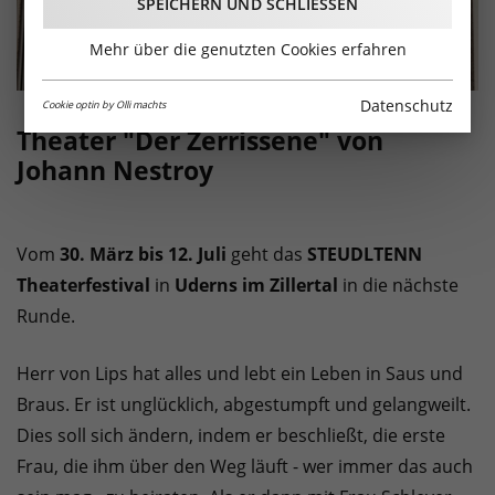
SPEICHERN UND SCHLIESSEN
Mehr über die genutzten Cookies erfahren
Datenschutz
Cookie optin by Olli machts
Theater "Der Zerrissene" von
Johann Nestroy
Vom
30. März bis 12. Juli
geht das
STEUDLTENN
Theaterfestival
in
Uderns im Zillertal
in die nächste
Runde.
Herr von Lips hat alles und lebt ein Leben in Saus und
Braus. Er ist unglücklich, abgestumpft und gelangweilt.
Dies soll sich ändern, indem er beschließt, die erste
Frau, die ihm über den Weg läuft - wer immer das auch