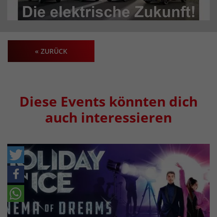
« ZURÜCK
Diese Events könnten dich
auch interessieren