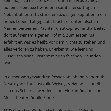
sein mag - zu heiraten. Als er dann mit Frau Schleyer
auf eine Heiratsschwindlerin samt eifersüchtigen
Nebenbuhler trifft, stürzt er sozusagen kopfüber in ein
neues Leben. Totgeglaubt taucht er unter falschem
Namen bei seinem Pächter Krautkopf auf und arbeitet
dort auf seinem eigenen Hof mit. Zum ersten Mal
erfährt er, was es heißt, vor dem Nichts zu stehen und
alles verloren zu haben. Er erkennt, wie leer und
illusorisch seine Existenz mit den falschen Freunden
war.
In dieser wortgewandten Posse von Johann Nepomuk
Nestroy wird auf lustvolle Weise gezeigt, wie schnell
sich das Schicksal wenden kann. Ein komödiantisches
Musiktheater für alle Sinne.
MIT:
Clara Lou Kindel, Martin Bermoser, Valentin