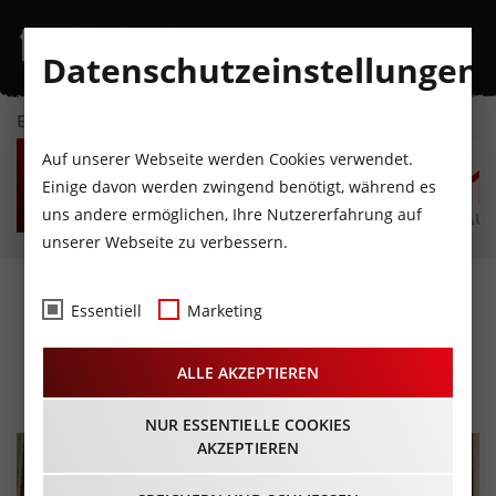
Datenschutzeinstellungen
EVENTKALENDER
FR
SA
SO
MO
DI
M
Auf unserer Webseite werden Cookies verwendet.
7
8
9
10
11
1
Einige davon werden zwingend benötigt, während es
uns andere ermöglichen, Ihre Nutzererfahrung auf
AUGUST
AUGUST
AUGUST
AUGUST
AUGUST
AUG
unserer Webseite zu verbessern.
STEUDLTENN - Der
Essentiell
Marketing
Zerrissene
ALLE AKZEPTIEREN
05.06.2026 - Beginn 20:00 Uhr
NUR ESSENTIELLE COOKIES
AKZEPTIEREN