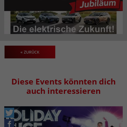
« ZURÜCK
Diese Events könnten dich
auch interessieren