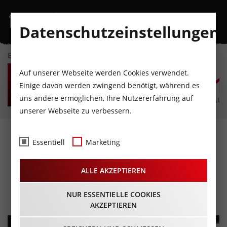
Datenschutzeinstellungen
EVENTKALENDER
FR
SA
SO
MO
DI
M
Auf unserer Webseite werden Cookies verwendet.
7
8
9
10
11
1
Einige davon werden zwingend benötigt, während es
uns andere ermöglichen, Ihre Nutzererfahrung auf
AUGUST
AUGUST
AUGUST
AUGUST
AUGUST
AUG
unserer Webseite zu verbessern.
STEUDLTENN - Robert
Essentiell
Marketing
Stadlober singt und spielt
ALLE AKZEPTIEREN
Tucholsky
11.06.2026 - Beginn 20:00 Uhr
NUR ESSENTIELLE COOKIES
AKZEPTIEREN