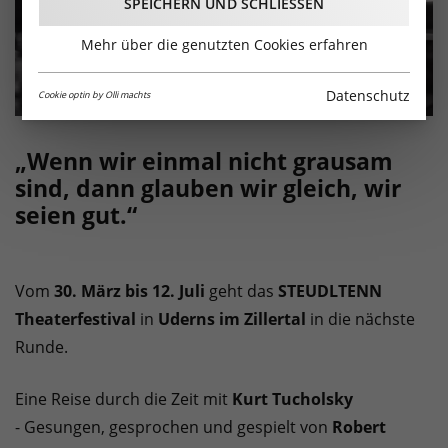
SPEICHERN UND SCHLIESSEN
Mehr über die genutzten Cookies erfahren
Datenschutz
Cookie optin by Olli machts
„Wenn wir einmal nicht grausam
sind, dann glauben wir gleich, wir
seien gut.“
Vom
30. März bis 12. Juli
geht das
STEUDLTENN
Theaterfestival
in
Uderns im Zillertal
in die nächste
Runde.
Eine Reise durch die Zeit mit
Kurt Tucholsky
-
Gesungen, gesprochen und gespielt von
Robert