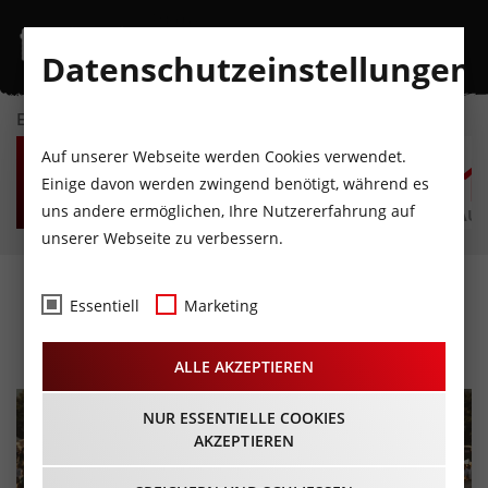
Datenschutzeinstellungen
EVENTKALENDER
FR
SA
SO
MO
DI
M
Auf unserer Webseite werden Cookies verwendet.
7
8
9
10
11
1
Einige davon werden zwingend benötigt, während es
uns andere ermöglichen, Ihre Nutzererfahrung auf
AUGUST
AUGUST
AUGUST
AUGUST
AUGUST
AUG
unserer Webseite zu verbessern.
Gans Anders Festival 2022
Essentiell
Marketing
23.09.2022 - Beginn 12:00 Uhr
ALLE AKZEPTIEREN
NUR ESSENTIELLE COOKIES
AKZEPTIEREN