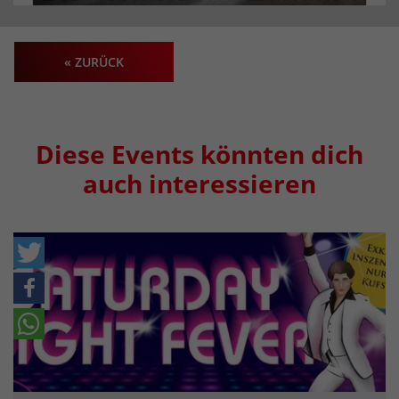
« ZURÜCK
Diese Events könnten dich
auch interessieren