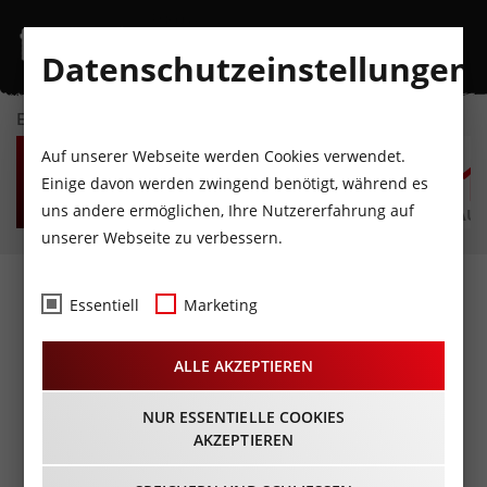
Datenschutzeinstellungen
EVENTKALENDER
DO
FR
SA
SO
MO
D
Auf unserer Webseite werden Cookies verwendet.
6
7
8
9
10
1
Einige davon werden zwingend benötigt, während es
uns andere ermöglichen, Ihre Nutzererfahrung auf
AUGUST
AUGUST
AUGUST
AUGUST
AUGUST
AUG
unserer Webseite zu verbessern.
ACHTSAM MORDEN von
Essentiell
Marketing
Karsten Dusse in einer
ALLE AKZEPTIEREN
Bearbeitung von Bernd
Schmidt
NUR ESSENTIELLE COOKIES
AKZEPTIEREN
09.06.2023 - Beginn 20:00 Uhr