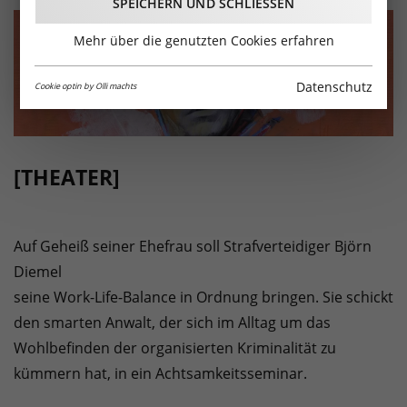
SPEICHERN UND SCHLIESSEN
Mehr über die genutzten Cookies erfahren
Datenschutz
Cookie optin by Olli machts
[THEATER]
Auf Geheiß seiner Ehefrau soll Strafverteidiger Björn
Diemel
seine Work-Life-Balance in Ordnung bringen. Sie schickt
den smarten Anwalt, der sich im Alltag um das
Wohlbefinden der organisierten Kriminalität zu
kümmern hat, in ein Achtsamkeitsseminar.