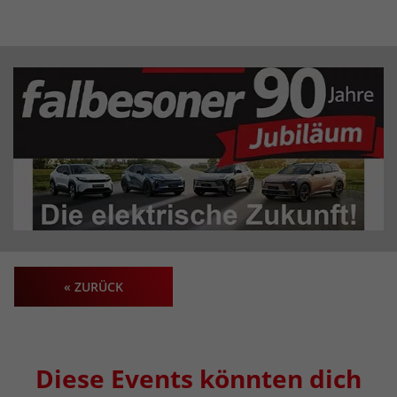
« ZURÜCK
Diese Events könnten dich