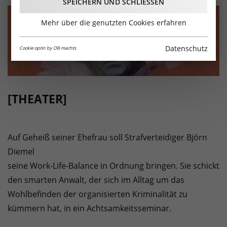
SPEICHERN UND SCHLIESSEN
Mehr über die genutzten Cookies erfahren
Datenschutz
Cookie optin by Olli machts
[THEATER]
Auf Geheiß seiner Ehefrau soll Strafverteidiger Björn
Diemel
seine Work-Life-Balance in Ordnung bringen. Sie schickt
den smarten Anwalt, der sich im Alltag um das
Wohlbefinden der organisierten Kriminalität zu
kümmern hat, in ein Achtsamkeitsseminar.