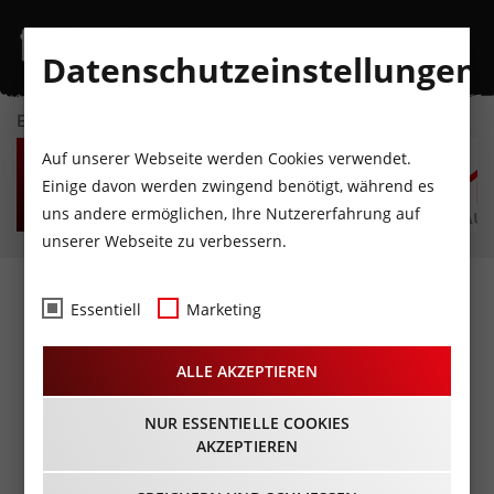
Datenschutzeinstellungen
EVENTKALENDER
DO
FR
SA
SO
MO
D
Auf unserer Webseite werden Cookies verwendet.
6
7
8
9
10
1
Einige davon werden zwingend benötigt, während es
uns andere ermöglichen, Ihre Nutzererfahrung auf
AUGUST
AUGUST
AUGUST
AUGUST
AUGUST
AUG
unserer Webseite zu verbessern.
ACHTSAM MORDEN von
Essentiell
Marketing
Karsten Dusse in einer
ALLE AKZEPTIEREN
Bearbeitung von Bernd
Schmidt
NUR ESSENTIELLE COOKIES
AKZEPTIEREN
07.06.2023 - Beginn 20:00 Uhr