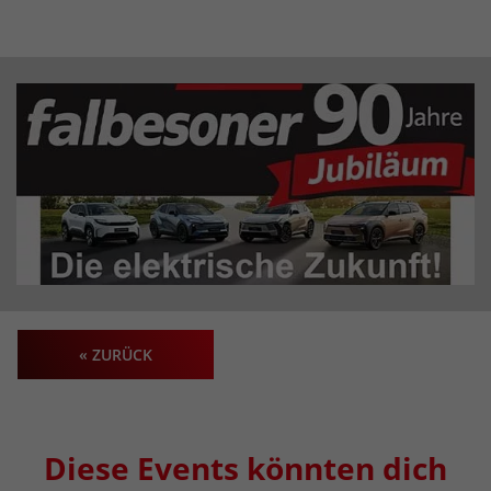
« ZURÜCK
Diese Events könnten dich