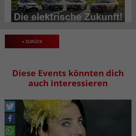
« ZURÜCK
Diese Events könnten dich
auch interessieren