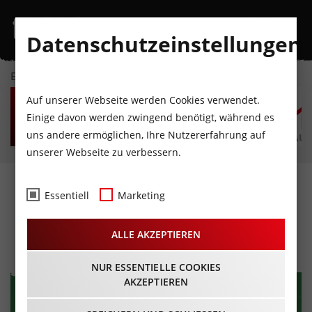
Datenschutzeinstellungen
EVENTKALENDER
SA
SO
MO
DI
MI
D
Auf unserer Webseite werden Cookies verwendet.
8
9
10
11
12
1
Einige davon werden zwingend benötigt, während es
uns andere ermöglichen, Ihre Nutzererfahrung auf
AUGUST
AUGUST
AUGUST
AUGUST
AUGUST
AUG
unserer Webseite zu verbessern.
Andreas Ferner- Nie mehr
Essentiell
Marketing
Schule
ALLE AKZEPTIEREN
10.04.2025 - Beginn 20:00 Uhr
NUR ESSENTIELLE COOKIES
AKZEPTIEREN