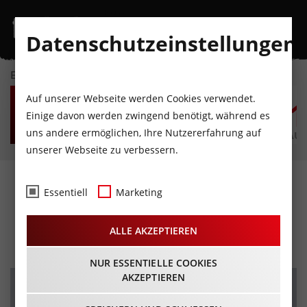
Datenschutzeinstellungen
EVENTKALENDER
SO
MO
DI
MI
DO
F
Auf unserer Webseite werden Cookies verwendet.
9
10
11
12
13
1
Einige davon werden zwingend benötigt, während es
uns andere ermöglichen, Ihre Nutzererfahrung auf
AUGUST
AUGUST
AUGUST
AUGUST
AUGUST
AUG
unserer Webseite zu verbessern.
Barbara Balldini –
Essentiell
Marketing
Flachgelegt
ALLE AKZEPTIEREN
18.10.2024 - Beginn 19:30 Uhr
NUR ESSENTIELLE COOKIES
AKZEPTIEREN