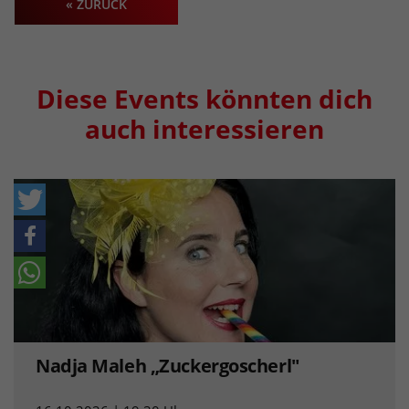
« ZURÜCK
Diese Events könnten dich
auch interessieren
Nadja Maleh „Zuckergoscherl"