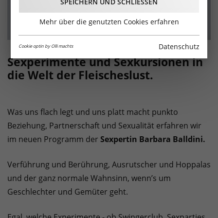
SPEICHERN UND SCHLIESSEN
Mehr über die genutzten Cookies erfahren
Datenschutz
Cookie optin by Olli machts
Sexperimente und Sexkursionen in
die Welt der Fleischeslust.
Was uns flach legt und uns platt macht punkto
Beziehung, Partnerschaft und Sexualität erfahren wir
im neuen Programm der
Sexpertin Barbara Balldini.
Verführung und Berührung, Ausrutscher und Hoppalas
und der ganz normale Wahnsinn, wenn’s um
Geschlechter und Gemüter geht.
Egal, welche Experimente - ob Swingerclub, Sexparties,