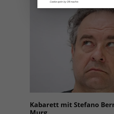
Cookie optin by Olli machts
Kabarett mit Stefano Ber
Murg