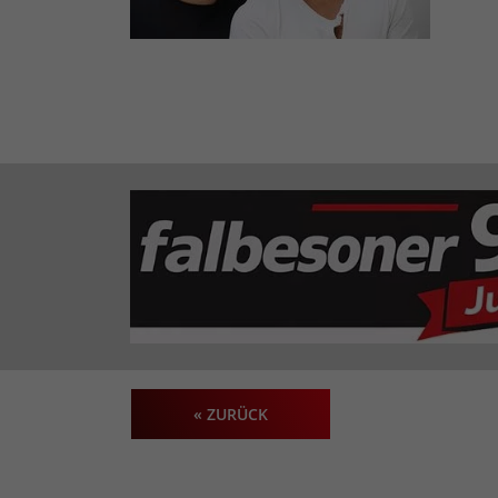
« ZURÜCK