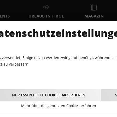
VENTS
URLAUB IN TIROL
MAGAZIN
DER
atenschutzeinstellung
MO
DI
MI
10
11
12
AUGUST
AUGUST
AUGUST
AU
 verwendet. Einige davon werden zwingend benötigt, während es 
e zu verbessern.
ABARETT · THEATER
BIS EINER WEINT!
Bis einer weint!
NUR ESSENTIELLE COOKIES AKZEPTIEREN
01.06.2025 - Beginn 16:00 Uhr
Mehr über die genutzten Cookies erfahren