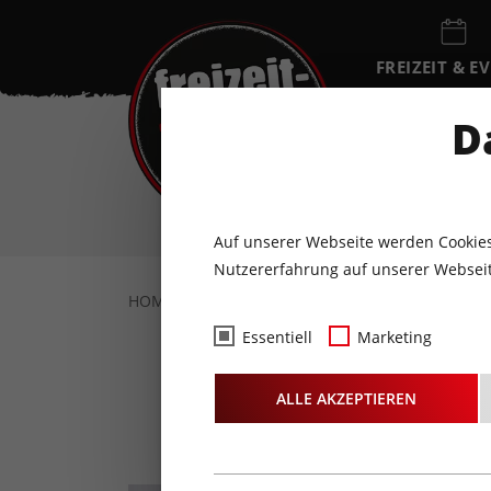
FREIZEIT & E
EVENTKALEN
D
SO
9
AUGUST
Auf unserer Webseite werden Cookies
Nutzererfahrung auf unserer Webseit
HOME
FREIZEIT & EVENTS
KULTUR
K
Essentiell
Marketing
ALLE AKZEPTIEREN