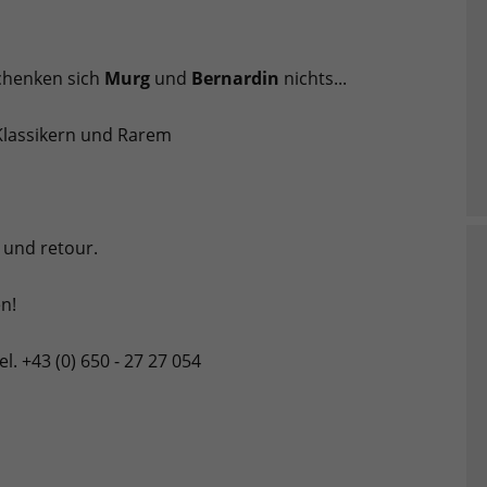
chenken sich
Murg
und
Bernardin
nichts...
Klassikern und Rarem
 und retour.
n!
l. +43 (0) 650 - 27 27 054