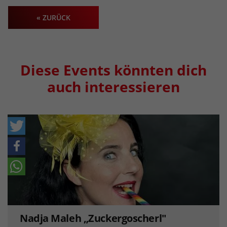
« ZURÜCK
Diese Events könnten dich
auch interessieren
Nadja Maleh „Zuckergoscherl"