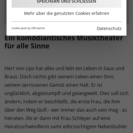
SPEICHERN UND SCHLIESSEN
Mehr über die genutzten Cookies erfahren
Datenschutz
Cookie optin by Olli machts
Ein komödiantisches Musiktheater
für alle Sinne
Herr von Lips hat alles und lebt ein Leben in Saus und
Braus. Doch nichts gibt seinem Leben einen Sinn,
seinem zerrissenen Gemüt einen Halt. Er ist
unglücklich, abgestumpft und gelangweilt. Dies soll sich
ändern, indem er beschließt, die erste Frau, die ihm
über den Weg läuft - wer immer das auch sein mag - zu
heiraten. Als er dann mit Frau Schleyer auf eine
Heiratsschwindlerin samt eifersüchtigem Nebenbuhler