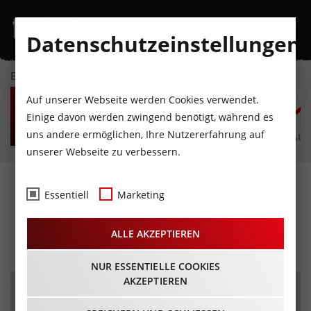
Datenschutzeinstellungen
EVENTKALENDER
DO
FR
SA
SO
MO
D
Auf unserer Webseite werden Cookies verwendet.
6
7
8
9
10
1
Einige davon werden zwingend benötigt, während es
uns andere ermöglichen, Ihre Nutzererfahrung auf
AUGUST
AUGUST
AUGUST
AUGUST
AUGUST
AUG
unserer Webseite zu verbessern.
Der Zerrissene von Johann
Essentiell
Marketing
Nestroy
ALLE AKZEPTIEREN
27.06.2025 - Beginn 20:00 Uhr
NUR ESSENTIELLE COOKIES
AKZEPTIEREN