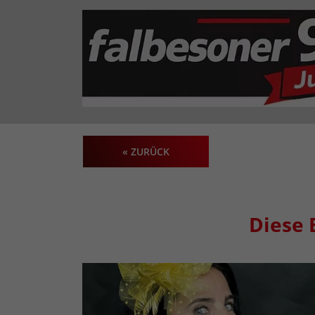
« ZURÜCK
Diese 