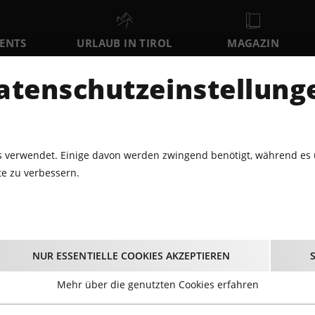
VENTS
URLAUB IN TIROL
MAGAZIN
DER
atenschutzeinstellung
SA
SO
MO
8
9
10
AUGUST
AUGUST
AUGUST
AU
 verwendet. Einige davon werden zwingend benötigt, während es 
e zu verbessern.
ABARETT · THEATER
DER ZERRISSENE VON JOHANN NESTROY
rrissene von Johann 
NUR ESSENTIELLE COOKIES AKZEPTIEREN
04.07.2025 - Beginn 20:00 Uhr
Mehr über die genutzten Cookies erfahren