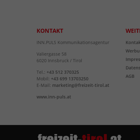
KONTAKT
WEIT
INN.PULS Kommunikationsagentur
Konta
Werbu
Valiergasse 58
Impre
6020 Innsbruck / Tirol
Daten
Tel.:
+43 512 370325
AGB
Mobil:
+43 699 13703250
E-Mail:
marketing@freizeit-tirol.at
www.inn-puls.at