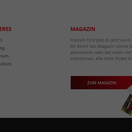
ERES
MAGAZIN
kt
Freizeit-Tirol gibt es jetzt au
Ihr könnt das Magazin online l
ng
abonnieren oder bei vielen Vert
ssum
mitnehmen. Alle Infos findet ih
schutz
ZUM MAGAZIN