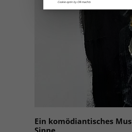
Cookie optin by Olli machts
Ein komödiantisches Musi
Sinne