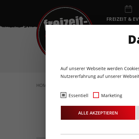
FREIZEIT & E
EVENTKALEN
D
FR
7
AUGUST
Auf unserer Webseite werden Cookies
Nutzererfahrung auf unserer Webseit
HOME
FREIZEIT & EVENTS
KULTUR
K
Essentiell
Marketing
Der Ze
ALLE AKZEPTIEREN