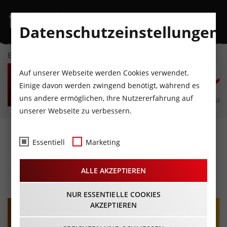
Datenschutzeinstellungen
EVENTKALENDER
SO
MO
DI
MI
DO
F
Auf unserer Webseite werden Cookies verwendet.
9
10
11
12
13
1
Einige davon werden zwingend benötigt, während es
uns andere ermöglichen, Ihre Nutzererfahrung auf
AUGUST
AUGUST
AUGUST
AUGUST
AUGUST
AUG
unserer Webseite zu verbessern.
Flo und Wisch
Essentiell
Marketing
"Hörensagen"
ALLE AKZEPTIEREN
05.11.2025 - Beginn 19:30 Uhr
NUR ESSENTIELLE COOKIES
AKZEPTIEREN