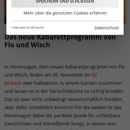
SPEICHERN UND SCHLIESSEN
Mehr über die genutzten Cookies erfahren
Datenschutz
Cookie optin by Olli machts
Das neue Kabarettprogramm von
Flo und Wisch
In Hörensagen, dem neuen Kabarettprogramm von Flo
und Wisch, finden am 05. November im
VZ
Jenbach
zwei Halbwissen zu einem Ganzen zusammen
und lassen es in der Gerüchteküche so richtig brodeln.
Das ist zwar nicht unbedingt wissenschaftlich fundiert,
aber dafür unheimlich komisch! Für die beiden ist das
Hörensagen dabei die perfekte Quelle für unfassbare
Geschichten und mitreißende Songs, in denen man